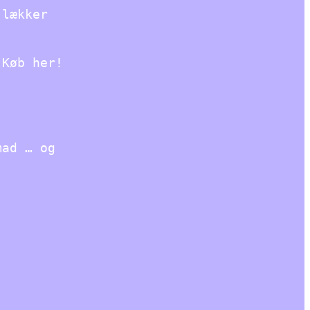
 lækker
 Køb her!
mad … og