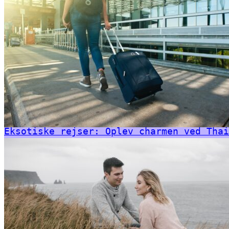
Eksotiske rejser: Oplev charmen ved Thai
Hotel
Fly
Bil