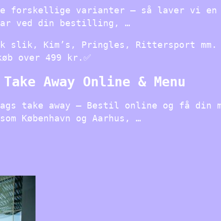
e forskellige varianter – så laver vi en
ar ved din bestilling, …
k slik, Kim’s, Pringles, Rittersport mm.
køb over 499 kr.✅
 Take Away Online & Menu
ags take away – Bestil online og få din 
som København og Aarhus, …