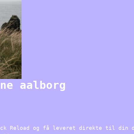
ne aalborg
ck Reload og få leveret direkte til din 