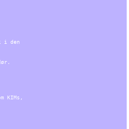
k i den
dør.
om KIMs,