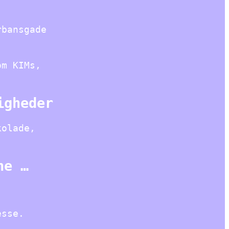
rbansgade
om KIMs,
igheder
kolade,
ne …
esse.