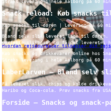
Straks levering i hele Aalborg på 60 min
Snack reload: Køb snacks ti
Køb snacks til døren | Levering på 60 mi
Bland selv slik leveret lige til døren. 
perfekte slikpose, og få det leveret i h
Hvordan rejsebureauer tilpasser din rejs
Køb snacks og drikkevarer online hos Sna
Straks levering i hele Aalborg på 60 min
LaberLarven – Bland selv sl
Få leveret slik, chips og kolde drikkeva
Haribo og Coca-cola. Prøv snacks fra USA
Forside – Snacks og snack-p