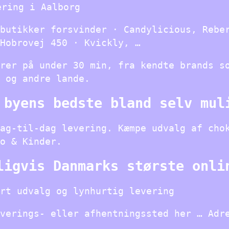
ering i Aalborg
butikker forsvinder · Candylicious, Rebe
Hobrovej 450 · Kvickly, …
rer på under 30 min, fra kendte brands s
 og andre lande.
 byens bedste bland selv mul
ag-til-dag levering. Kæmpe udvalg af cho
o & Kinder.
ligvis Danmarks største onli
rt udvalg og lynhurtig levering
verings- eller afhentningssted her … Adr