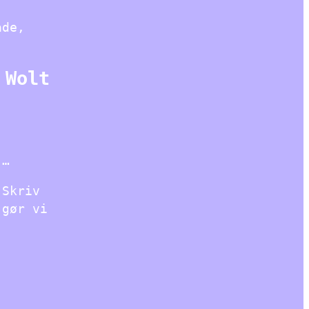
ade,
 Wolt
 …
!Skriv
 gør vi